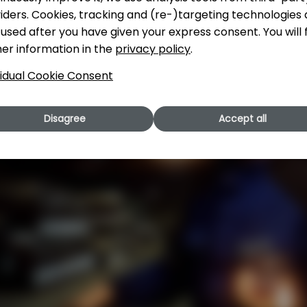
iders. Cookies, tracking and (re-)targeting technologies 
Mitarbeiter im 
 used after you have given your express consent. You will 
(m/w/d)
her information in the
privacy policy
.
vidual Cookie Consent
Maschinenbedie
Recklinghause
Disagree
Accept all
Instandhaltung 
Werk Recklingh
Initiativbewerb
Bereiche)
(m/w/d)
Initiativbewerb