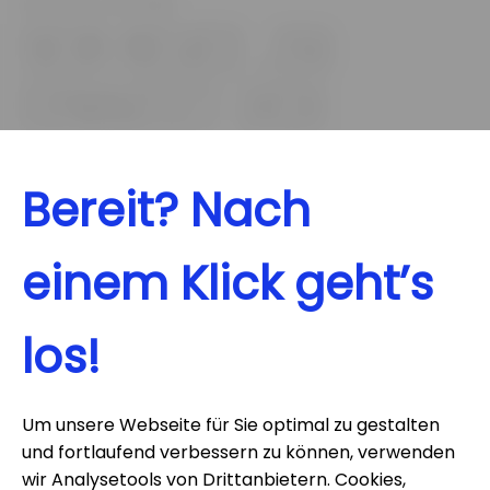
Benefits bei EBK
Dein neuer Job
erwartet dich
Bereit? Nach
Betriebliche Altersvorsorge (BAV)
einem Klick geht’s
Zusatzleistungen/Gesundheitsförderung
los!
Individuelle Weiterbildungsangebote
E-Bike Leasing
Um unsere Webseite für Sie optimal zu gestalten
und fortlaufend verbessern zu können, verwen­den
wir Analysetools von Dritt­anbietern. Cookies,
Urban Sports Club