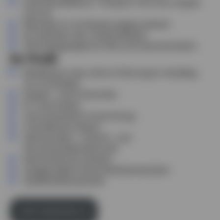
Innerbetrieblicher Transport mit Kran, Stapler
und Lok
Mitarbeit an Verbesserungsprozessen
Koordination der Arbeitsabläufe
Wareneingangskontrolle und Dokumentation
Ihr Profil
Mindestens zwei Jahre Erfahrung im Handling
von Großteilen
Stapler- und Kranschein
PC-Kenntnisse
Teamorientierte Ausrichtung
Freundliches Wesen
Überstunden-, Schicht- und
Wochenendbereitschaft
Zielorientiertes Denken
Ausgeprägtes Sicherheitsbewusstsein
Qualitätsbewusstsein
Jetzt bewerben