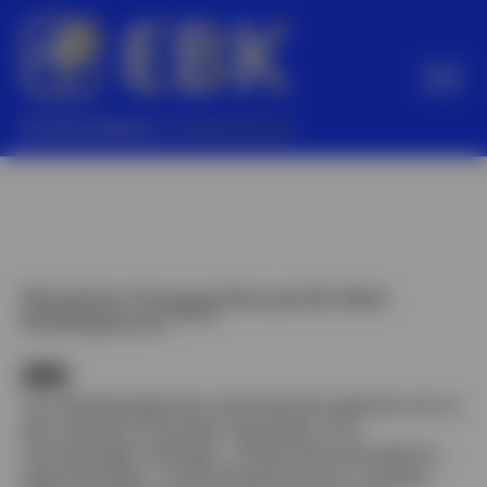
Start
Unternehmen
News
Leistungen
Mitarbeiter Transport/Versand für Werk
Produkte
Recklinghausen
(m/w/d)
Branchen & Märkte
EBK:
Karriere
Als mittelständisches Unternehmen gehören wir zu
den weltweit führenden Herstellern von
Downloads
hochwertigen Leitungs-, Offshore/Konstruktions-,
Kontakt
Maschinenbau- und Kraftwerksrohren. Kreative