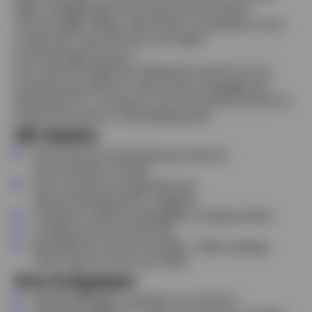
Ideen, langjährige Erfahrung und innovative
Technologien bilden heute den Grundstein für ein
modernes Unternehmen mit vielen
Entwicklungschancen.
Zum nächstmöglichen Zeitpunkt suchen wir zur
Erweiterung unseres Teams einen engagierten
Mitarbeiter im Transport und Versand (m/w/d) für
unseren Standort in Recklinghausen.
Wir bieten:
Eine intersive Einarbeitung sowie ein
teamorientes Umfeld
Eine verantwortungsvolle und
abwechslungsreiche Tätigkeit
Arbeiten in einem kollegialen Arbeitsumfeld
Tarifgerechte Entlohnung
Betriebliche Altersvorsorge, E-Bike Leasing,
Urban Sports Club und mehr
Ihre Aufgaben:
Selbstständiges Verladen von Rohren