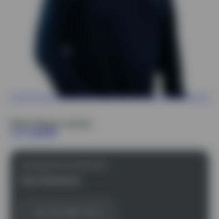
Nicht länger warten
Jetzt bewerben!
Leitung Personalwesen
Jens Neumann
+49 2732 588-100